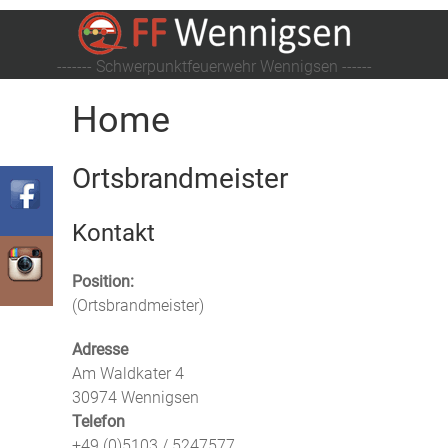
------- Schwerpunktfeuerwehr Wennigsen ------
Home
Ortsbrandmeister
Kontakt
Position:
(Ortsbrandmeister)
Adresse
Am Waldkater 4
30974
Wennigsen
Telefon
+49 (0)5103 / 5247577