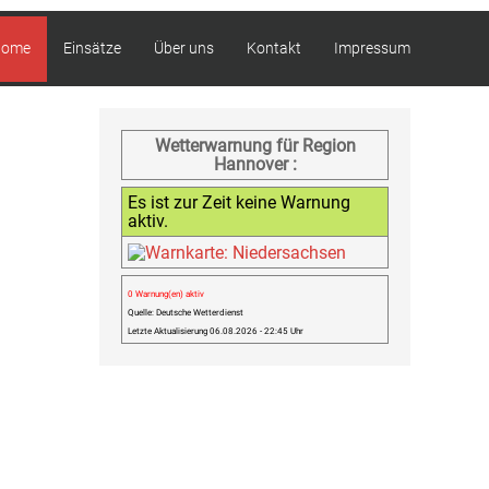
Home
Einsätze
Über uns
Kontakt
Impressum
Wetterwarnung für Region
Hannover :
Es ist zur Zeit keine Warnung
aktiv.
0 Warnung(en) aktiv
Quelle: Deutsche Wetterdienst
Letzte Aktualisierung 06.08.2026 - 22:45 Uhr